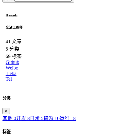
Hanada
全沾工程师
41
文章
5
分类
69
标签
Github
Weibo
Tieba
Tel
分类
×
其他
0
开发
8
日常
5
资源
10
运维
18
标签