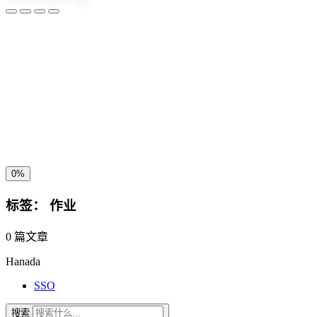
夜间模式
暗黑模式
Sans Serif
Serif
浅阴影
深阴影
关闭
日落
暗化
灰度
0%
标签：
作业
0 篇文章
Hanada
SSO
搜索