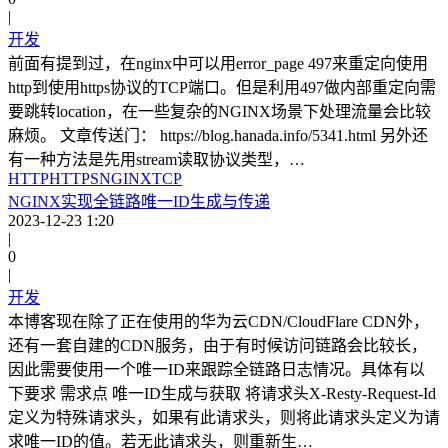
|
开发
前面有提到过，在nginx中可以用error_page 497来重定向使用
http到使用https协议的TCP端口。但是利用497做内部重定向需
要跳转location，在一些复杂的NGINX场景下处理流量会比较
麻烦。 文章传送门： https://blog.hanada.info/5341.html 另外还
有一种方法是先用stream读取协议类型，…
HTTP
HTTPS
NGINX
TCP
NGINX实现全链路唯一ID生成与传递
2023-12-23 1:20
|
0
|
开发
本博客现在除了正在使用的华为云CDN/CloudFlare CDN外，
还有一套自建的CDN服务，由于有时候访问链路会比较长，
因此需要使用一个唯一ID来跟踪全链路日志情况。具体有以
下要求 需求点 唯一ID生成与获取 将请求头X-Resty-Request-Id
定义为特殊请求头，如果有此请求头，则将此请求头定义为请
求唯一ID的值。若无此请求头，则重新生…