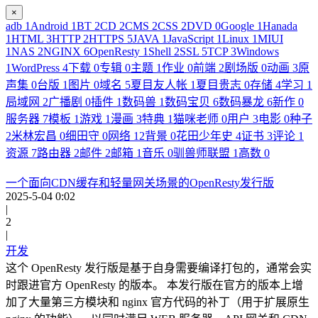
×
adb
1
Android
1
BT
2
CD
2
CMS
2
CSS
2
DVD
0
Google
1
Hanada
1
HTML
3
HTTP
2
HTTPS
5
JAVA
1
JavaScript
1
Linux
1
MIUI
1
NAS
2
NGINX
6
OpenResty
1
Shell
2
SSL
5
TCP
3
Windows
1
WordPress
4
下载
0
专辑
0
主题
1
作业
0
前端
2
剧场版
0
动画
3
原
声集
0
台版
1
图片
0
域名
5
夏目友人帐
1
夏目贵志
0
存储
4
学习
1
局域网
2
广播剧
0
插件
1
数码兽
1
数码宝贝
6
数码暴龙
6
新作
0
服务器
7
模板
1
游戏
1
漫画
3
特典
1
猫咪老师
0
用户
3
电影
0
种子
2
米林宏昌
0
细田守
0
网络
12
背景
0
花田少年史
4
证书
3
评论
1
资源
7
路由器
2
邮件
2
邮箱
1
音乐
0
驯兽师联盟
1
高数
0
一个面向CDN缓存和轻量网关场景的OpenResty发行版
2025-5-04 0:02
|
2
|
开发
这个 OpenResty 发行版是基于自身需要编译打包的，通常会实
时跟进官方 OpenResty 的版本。 本发行版在官方的版本上增
加了大量第三方模块和 nginx 官方代码的补丁（用于扩展原生