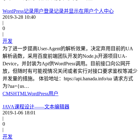
WordPress记录用户登录记录并显示在用户个人中心
2019-3-28 10:40
|
0
|
开发
为了进一步提高User-Agent的解析效果，决定弃用目前的UA
解析函数，采用百度前端团队开发的Node.js开源项目UA-
Device，并封装为Api供WordPress调用。目前接口向公网开
放，但随时有可能视情况关闭或者实行对接口要求鉴权等减少
并发量的措施。 体验地址：htps://api.hanada.info/ua 请求方式
为?ua={us…
CMS
HTML
WordPress
用户
JAVA课程设计——文本编辑器
2019-1-06 18:01
|
0
|
开发