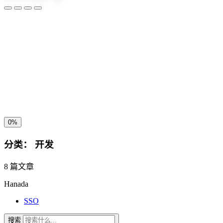
夜间模式
暗黑模式
Sans Serif
Serif
浅阴影
深阴影
关闭
日落
暗化
灰度
0%
分类：
开发
8 篇文章
Hanada
SSO
搜索