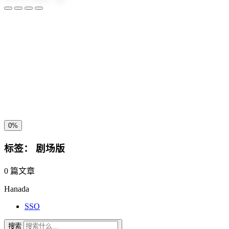
夜间模式
暗黑模式
Sans Serif
Serif
浅阴影
深阴影
关闭
日落
暗化
灰度
0%
标签：
剧场版
0 篇文章
Hanada
SSO
搜索