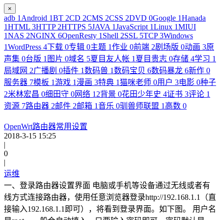
×
adb
1
Android
1
BT
2
CD
2
CMS
2
CSS
2
DVD
0
Google
1
Hanada
1
HTML
3
HTTP
2
HTTPS
5
JAVA
1
JavaScript
1
Linux
1
MIUI
1
NAS
2
NGINX
6
OpenResty
1
Shell
2
SSL
5
TCP
3
Windows
1
WordPress
4
下载
0
专辑
0
主题
1
作业
0
前端
2
剧场版
0
动画
3
原
声集
0
台版
1
图片
0
域名
5
夏目友人帐
1
夏目贵志
0
存储
4
学习
1
局域网
2
广播剧
0
插件
1
数码兽
1
数码宝贝
6
数码暴龙
6
新作
0
服务器
7
模板
1
游戏
1
漫画
3
特典
1
猫咪老师
0
用户
3
电影
0
种子
2
米林宏昌
0
细田守
0
网络
12
背景
0
花田少年史
4
证书
3
评论
1
资源
7
路由器
2
邮件
2
邮箱
1
音乐
0
驯兽师联盟
1
高数
0
OpenWrt路由器常用设置
2018-3-15 15:25
|
0
|
运维
一、登录路由器设置界面 电脑或手机等设备通过无线或者有
线方式连接路由器，使用任意浏览器登录http://192.168.1.1（直
接输入192.168.1.1即可），将看到登录界面。如下图。 用户名