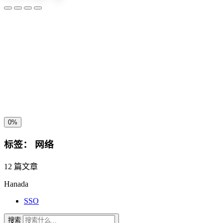
夜间模式
暗黑模式
Sans Serif
Serif
浅阴影
深阴影
关闭
日落
暗化
灰度
0%
标签：
网络
12 篇文章
Hanada
SSO
搜索