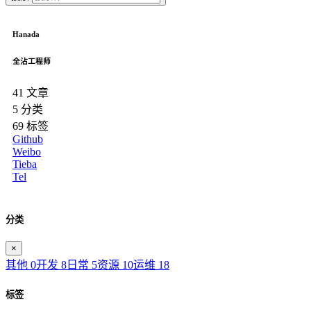
Hanada
全沾工程师
41
文章
5
分类
69
标签
Github
Weibo
Tieba
Tel
分类
×
其他
0
开发
8
日常
5
资源
10
运维
18
标签