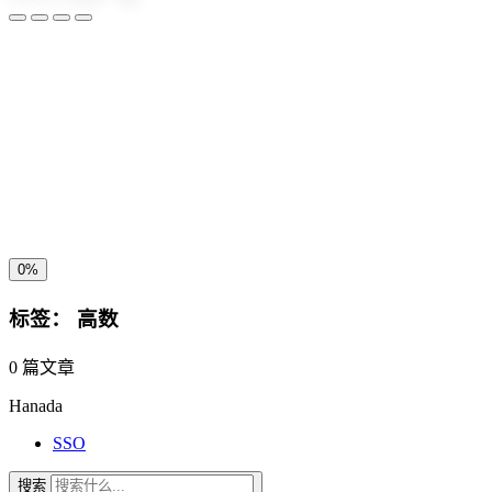
夜间模式
暗黑模式
Sans Serif
Serif
浅阴影
深阴影
关闭
日落
暗化
灰度
0%
标签：
高数
0 篇文章
Hanada
SSO
搜索