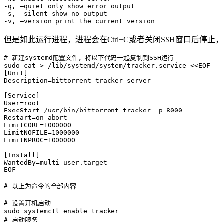
-q, –quiet only show error output

-s, –silent show no output

但是如此运行进程，进程会在Ctrl+C或者关闭SSH窗口后停止
# 新建systemd配置文件，将以下代码一起复制到SSH运行

sudo cat > /lib/systemd/system/tracker.service <<EOF

[Unit]

Description=bittorrent-tracker server

[Service]

User=root

ExecStart=/usr/bin/bittorrent-tracker -p 8000

Restart=on-abort

LimitCORE=1000000

LimitNOFILE=1000000

LimitNPROC=1000000

[Install]

WantedBy=multi-user.target

EOF

# 以上为命令的全部内容

# 设置开机启动

sudo systemctl enable tracker

# 启动服务
