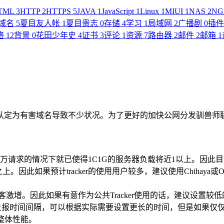
TML
3
HTTP
2
HTTPS
5
JAVA
1
JavaScript
1
Linux
1
MIUI
1
NAS
2
NG
域名
5
夏目友人帐
1
夏目贵志
0
存储
4
学习
1
局域网
2
广播剧
0
插
络
12
背景
0
花田少年史
4
证书
3
评论
1
资源
7
路由器
2
邮件
2
邮箱
1
服务商认定为有害域名导致不少状况。为了更好的加快公网分发驯兽
时8万请求的情况下就已使得1C1G的服务器负载将近1以上。因此
目之上。因此如果预计tracker的使用用户较多，建议使用Chihaya或Op
目收录，导致访客激增。因此如果有意作为公共Tracker使用的话，建议设
上报一次）来提高上报时间间隔，可以根据实际需要设置更长的时间，但
的整体性能。