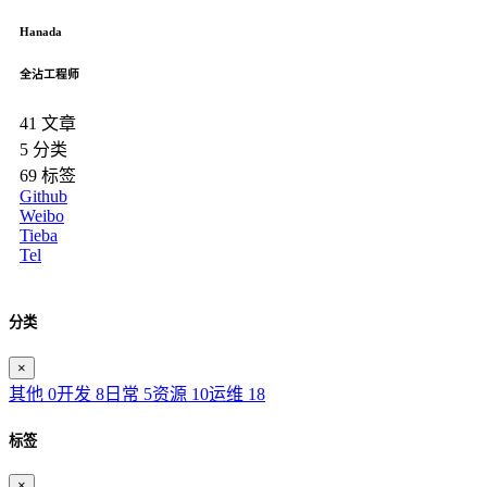
Hanada
全沾工程师
41
文章
5
分类
69
标签
Github
Weibo
Tieba
Tel
分类
×
其他
0
开发
8
日常
5
资源
10
运维
18
标签
×