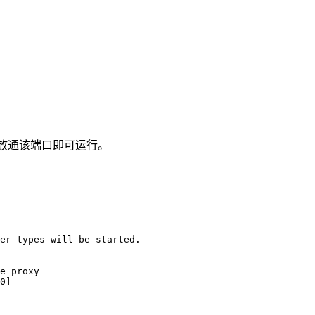
作系统放通该端口即可运行。
er types will be started.

e proxy

0]
