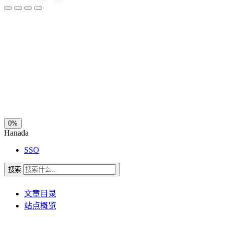
夜间模式
暗黑模式
Sans Serif
Serif
浅阴影
深阴影
关闭
日落
暗化
灰度
0%
Hanada
SSO
搜索
文章目录
站点概览