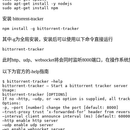
sudo apt-get install -y nodejs

安装 bittorrent-tracker
npm install -g bittorrent-tracker
其中-g为全局安装，安装后可以使用以下命令直接运行
bittorrent-tracker
此时http、udp、websocket将会同时监听8000端口，在操
以下为官方的-help指南
$ bittorrent-tracker –help

bittorrent-tracker – Start a bittorrent tracker server

Usage:

bittorrent-tracker [OPTIONS]

If no –http, –udp, or –ws option is supplied, all track
Options:

-p, –port [number] change the port [default: 8000]

–trust-proxy trust ‘x-forwarded-for‘ header from revers
–interval client announce interval (ms) [default: 60000
–http enable http server

–udp enable udp server

–ws enable websocket server
