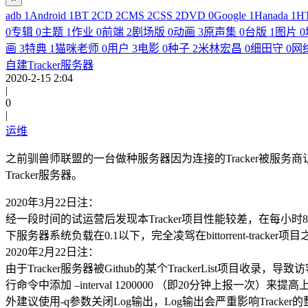
adb
1
Android
1
BT
2
CD
2
CMS
2
CSS
2
DVD
0
Google
1
Hanada
1
H
0
专辑
0
主题
1
作业
0
前端
2
剧场版
0
动画
3
原声集
0
台版
1
图片
0
画
3
特典
1
猫咪老师
0
用户
3
电影
0
种子
2
米林宏昌
0
细田守
0
网
自建Tracker服务器
2020-2-15 2:04
|
0
|
运维
之前驯兽师联盟的一台做种服务器因为连接的Tracker被
Tracker服务器。
2020年3月22日注：
经一段时间的试运营后发现本Tracker项目性能较差，在每小
下服务器系统负载在0.1以下，完全凌驾在bittorrent-tracker项
2020年2月22日注：
由于Tracker服务器被Github的某个TrackerList项
行命令中添加 –interval 1200000 （即20分钟
外建议使用-q参数关闭Log输出，Log输出会严重影响Tracker