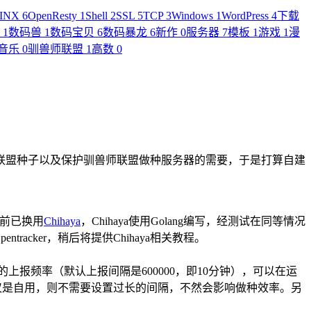
INX
6
OpenResty
1
Shell
2
SSL
5
TCP
3
Windows
1
WordPress
4
下载
件
1
数码兽
1
数码宝贝
6
数码暴龙
6
新作
0
服务器
7
模板
1
游戏
1
漫
音乐
0
驯兽师联盟
1
高数
0
师联盟种子以及保护驯兽师联盟做种服务器的需要，于是打算自建
目前已换用
Chihaya
，Chihaya使用Golang编写，经测试在同等情况
entracker，稍后将提供Chihaya相关教程。
置较低的上报频率（默认上报间隔是600000，即10分钟），可以在运
是如果仅仅是自用，则不需要设置过长的间隔，不然会影响做种效率。另