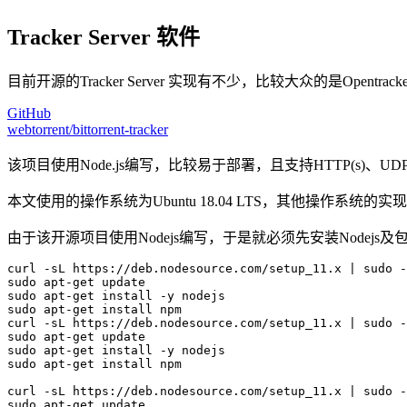
Tracker Server 软件
目前开源的Tracker Server 实现有不少，比较大众的是O
GitHub
webtorrent/bittorrent-tracker
该项目使用Node.js编写，比较易于部署，且支持HTTP(s)、UDP
本文使用的操作系统为Ubuntu 18.04 LTS，其他操作系统
由于该开源项目使用Nodejs编写，于是就必须先安装Nodejs及
curl -sL https://deb.nodesource.com/setup_11.x | sudo -
sudo apt-get update

sudo apt-get install -y nodejs

sudo apt-get install npm

curl -sL https://deb.nodesource.com/setup_11.x | sudo -
sudo apt-get update

sudo apt-get install -y nodejs

sudo apt-get install npm

curl -sL https://deb.nodesource.com/setup_11.x | sudo -
sudo apt-get update
