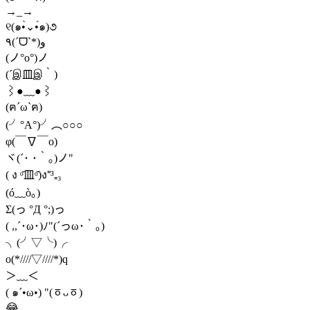
→_→
୧(๑•̀⌄•́๑)૭
٩(ˊᗜˋ*)و
(ノ°ο°)ノ
(´இ皿இ｀)
⌇●﹏●⌇
(ฅ´ω`ฅ)
(╯°A°)╯︵○○○
φ(￣∇￣o)
ヾ(´･ ･｀｡)ノ"
( ง ᵒ̌皿ᵒ̌)ง⁼³₌₃
(ó﹏ò｡)
Σ(っ °Д °;)っ
( ,,´･ω･)ﾉ"(´っω･｀｡)
╮(╯▽╰)╭
o(*////▽////*)q
＞﹏＜
( ๑´•ω•) "(ㆆᴗㆆ)
😂