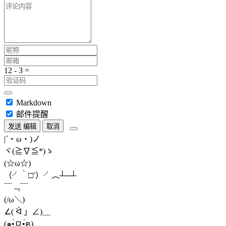
Markdown
邮件提醒
发送
编辑
取消
|´・ω・)ノ
ヾ(≧∇≦*)ゝ
(☆ω☆)
（╯‵□′）╯︵┴─┴
￣﹃￣
(/ω＼)
∠( ᐛ 」∠)＿
(๑•̀ㅁ•́ฅ)