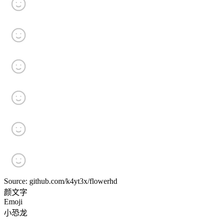
Source: github.com/k4yt3x/flowerhd
颜文字
Emoji
小恐龙