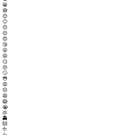
😀
😅
😊
🙂
🙃
😌
😍
😘
😜
😝
😏
😒
🙄
😳
😡
😔
😫
😱
😭
💩
👻
🙌
🖕