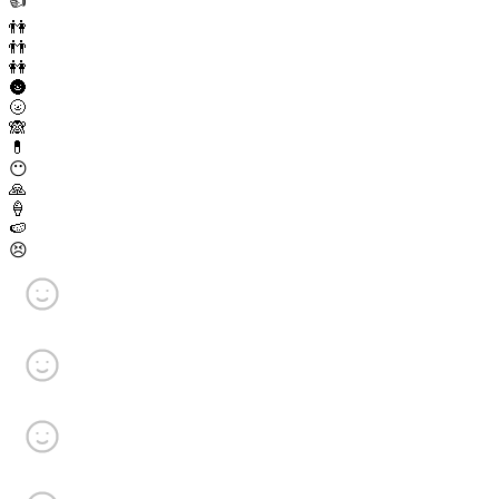
👍
👫
👬
👭
🌚
🌝
🙈
💊
😶
🙏
🍦
🍉
😣