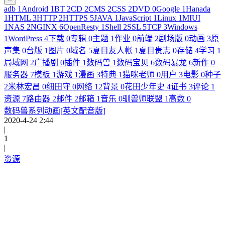
adb
1
Android
1
BT
2
CD
2
CMS
2
CSS
2
DVD
0
Google
1
Hanada
1
HTML
3
HTTP
2
HTTPS
5
JAVA
1
JavaScript
1
Linux
1
MIUI
1
NAS
2
NGINX
6
OpenResty
1
Shell
2
SSL
5
TCP
3
Windows
1
WordPress
4
下载
0
专辑
0
主题
1
作业
0
前端
2
剧场版
0
动画
3
原
声集
0
台版
1
图片
0
域名
5
夏目友人帐
1
夏目贵志
0
存储
4
学习
1
局域网
2
广播剧
0
插件
1
数码兽
1
数码宝贝
6
数码暴龙
6
新作
0
服务器
7
模板
1
游戏
1
漫画
3
特典
1
猫咪老师
0
用户
3
电影
0
种子
2
米林宏昌
0
细田守
0
网络
12
背景
0
花田少年史
4
证书
3
评论
1
资源
7
路由器
2
邮件
2
邮箱
1
音乐
0
驯兽师联盟
1
高数
0
数码兽系列动画[英文配音版]
2020-4-24 2:44
|
1
|
资源