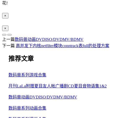
花!
×
×
上一篇
数码兽动画DVDISO/DVDMV/BDMV
下一篇
高并发下内核netfilter模块conntrack表full的处理方案
推荐文章
数码兽系列游戏合集
月刊LaLa附赠夏目友人帐广播剧CD夏目音物语集1&2
数码兽动画DVDISO/DVDMV/BDMV
数码兽系列动画合集