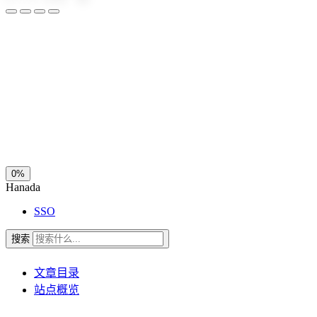
夜间模式
暗黑模式
Sans Serif
Serif
浅阴影
深阴影
关闭
日落
暗化
灰度
0%
Hanada
SSO
搜索
文章目录
站点概览