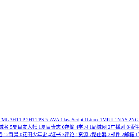
TML
3
HTTP
2
HTTPS
5
JAVA
1
JavaScript
1
Linux
1
MIUI
1
NAS
2
NG
域名
5
夏目友人帐
1
夏目贵志
0
存储
4
学习
1
局域网
2
广播剧
0
插
络
12
背景
0
花田少年史
4
证书
3
评论
1
资源
7
路由器
2
邮件
2
邮箱
1