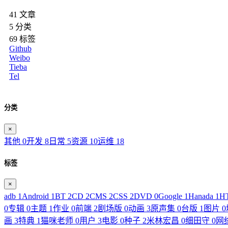
41
文章
5
分类
69
标签
Github
Weibo
Tieba
Tel
分类
×
其他
0
开发
8
日常
5
资源
10
运维
18
标签
×
adb
1
Android
1
BT
2
CD
2
CMS
2
CSS
2
DVD
0
Google
1
Hanada
1
H
0
专辑
0
主题
1
作业
0
前端
2
剧场版
0
动画
3
原声集
0
台版
1
图片
0
画
3
特典
1
猫咪老师
0
用户
3
电影
0
种子
2
米林宏昌
0
细田守
0
网