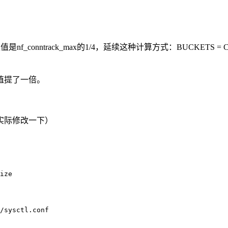
小，默认值是nf_conntrack_max的1/4，延续这种计算方式：BUCKET
值提了一倍。
实际修改一下）