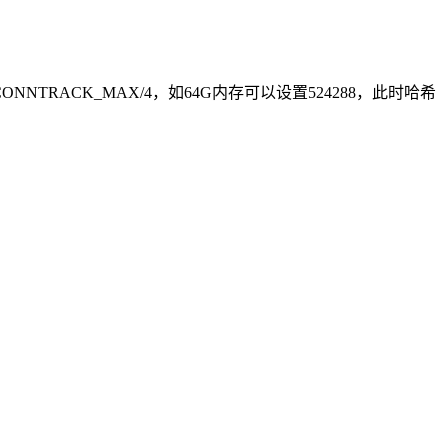
S = CONNTRACK_MAX/4，如64G内存可以设置524288，此时哈希