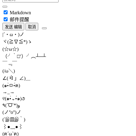
Markdown
邮件提醒
发送
编辑
取消
|´・ω・)ノ
ヾ(≧∇≦*)ゝ
(☆ω☆)
（╯‵□′）╯︵┴─┴
￣﹃￣
(/ω＼)
∠( ᐛ 」∠)＿
(๑•̀ㅁ•́ฅ)
→_→
୧(๑•̀⌄•́๑)૭
٩(ˊᗜˋ*)و
(ノ°ο°)ノ
(´இ皿இ｀)
⌇●﹏●⌇
(ฅ´ω`ฅ)