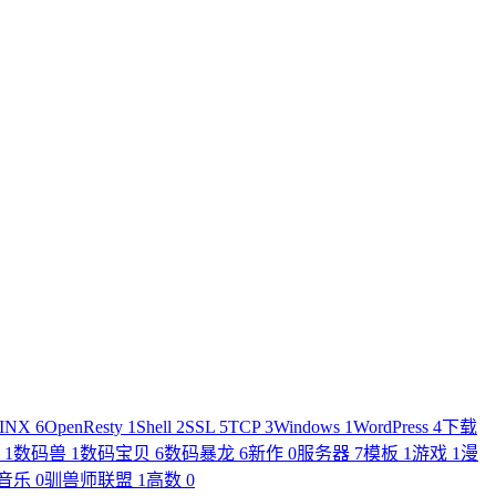
INX
6
OpenResty
1
Shell
2
SSL
5
TCP
3
Windows
1
WordPress
4
下载
件
1
数码兽
1
数码宝贝
6
数码暴龙
6
新作
0
服务器
7
模板
1
游戏
1
漫
音乐
0
驯兽师联盟
1
高数
0