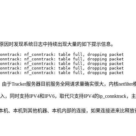
查重启原因时发现系统日志中持续出现大量的如下提示信息。
onntrack: nf_conntrack: table full, dropping packet

onntrack: nf_conntrack: table full, dropping packet

onntrack: nf_conntrack: table full, dropping packet

onntrack: nf_conntrack: table full, dropping packet

acker服务器目前服务全网请求量确实很大，内核netfilter模块
.6.15 被引入，同时支持IPV4和IPV6，取代只支持IPV4的ip_co
他机器到本机、本机到其他机器、本机内部的连接，如果连接进来比释
。