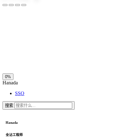
夜间模式
暗黑模式
Sans Serif
Serif
浅阴影
深阴影
关闭
日落
暗化
灰度
0%
Hanada
SSO
搜索
Hanada
全沾工程师